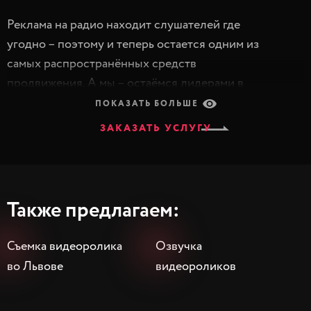
Реклама на радио находит слушателей где
угодно – поэтому и теперь остается одним из
самых распространённых средств
продвижения. А мы – остаёмся лидерами в
изготовлении рекламных аудиороликов на
ПОКАЗАТЬ БОЛЬШЕ
заказ. Потому что владеем всем необходимым
ЗАКАЗАТЬ УСЛУГУ
для этого:
Командой копирайтеров, генерирующих
креативные идеи
Также предлагаем:
Профессиональной звукостудией, которая
обеспечивает качественную озвучку
Съемка видеоролика
Озвучка
Композиторов, создающих эксклюзивные
во Львове
видеороликов
мелодии для вас
Большой выбор дикторских голосов
Треффикеров, выбирающих лучшее время