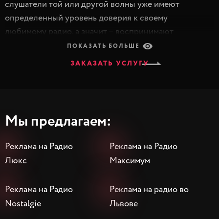
слушатели той или другой волны уже имеют
определенный уровень доверия к своему
любимому радио, а значит – воспринимают
радиорекламу намного лояльнее.
ПОКАЗАТЬ БОЛЬШЕ
ЗАКАЗАТЬ УСЛУГУ
Обращайтесь к нам и получите:
размещение от прямых рекламодателей на
радиостанциях Люкс ФМ, Радио Максимум,
Мы предлагаем:
Nostalgie
выбор формата радио с учетом особенностей
Реклама на Радио
Реклама на Радио
бренда
Люкс
Максимум
грамотный медиаплан, обеспечивающий
больший охват
Реклама на Радио
Реклама на радио во
разные форматы интеграции в радиоэфире
Nostalgie
креативные аудиоролики, которые точно
Львове
услышат в рекламных блоках