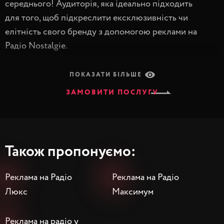
середнього! Аудиторія, яка ідеально підходить
для того, щоб підкреслити ексклюзивність чи
елітність свого бренду з допомогою реклами на
Радіо Nostalgie.
Тож якщо цінності вашої компанії теж
ПОКАЗАТИ БІЛЬШЕ
співпадають з філософією радіостанції,
ЗАМОВИТИ ПОСЛУГУ
замовляйте рекламу на Радіо Nostalgie у
форматі, який максимально відповідає вашим
цілям:
Також пропонуємо:
Аудіоролики в рекламних блоках
Спонсорські спецпроекти
Реклама на Радіо
Реклама на Радіо
Брендування ефіру
Люкс
Максимум
Кросмедійні проекти з залученням
телебачення / сайту / сторінки в соцмережах
Реклама на радіо у